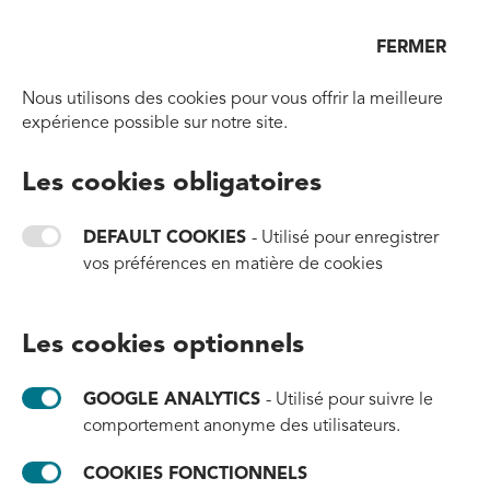
Ouvr
FERMER
Aller à la page d'accueil
Nous utilisons des cookies pour vous offrir la meilleure
Mentions légales
expérience possible sur notre site.
Les cookies obligatoires
Propriétaire
DEFAULT COOKIES
- Utilisé pour enregistrer
vos préférences en matière de cookies
tide ocean SA
Bürenstrasse 16
2543 Lengnau
Les cookies optionnels
Suisse
T. +41 (0) 32 328 30 33
GOOGLE ANALYTICS
- Utilisé pour suivre le
comportement anonyme des utilisateurs.
Pour les questions d'ordre général :
hello@tide.earth
COOKIES FONCTIONNELS